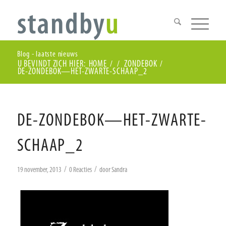
Blog - laatste nieuws
U BEVINDT ZICH HIER:
HOME
/
/
ZONDEBOK
/
DE-ZONDEBOK—HET-ZWARTE-SCHAAP_2
DE-ZONDEBOK—HET-ZWARTE-
SCHAAP_2
/
/
19 november, 2013
0 Reacties
door
Sandra