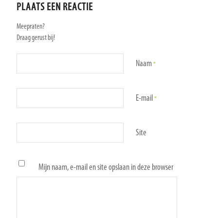
PLAATS EEN REACTIE
Meepraten?
Draag gerust bij!
Naam
*
E-mail
*
Site
Mijn naam, e-mail en site opslaan in deze browser
voor de volgende keer wanneer ik een reactie
plaats.